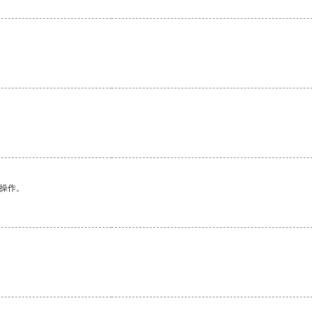
悉操作。
。